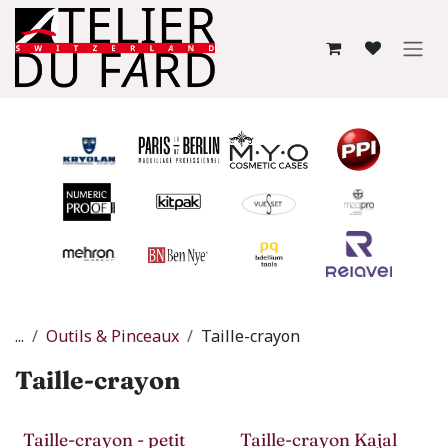
Se rendre au contenu
...
Outils & Pinceaux
Taille-crayon
Taille-crayon
Taille-crayon - petit
Taille-crayon Kajal