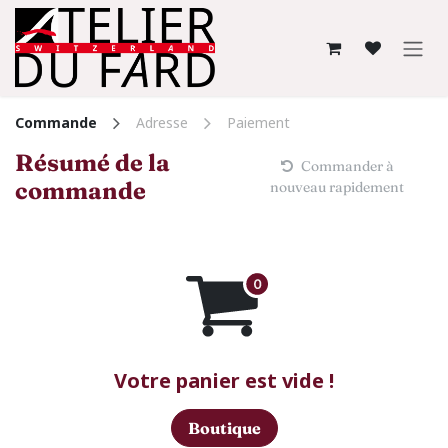
Se rendre au contenu
Commande
Adresse
Paiement
Résumé de la
Commander à
commande
nouveau rapidement
Votre panier est vide !
Boutique