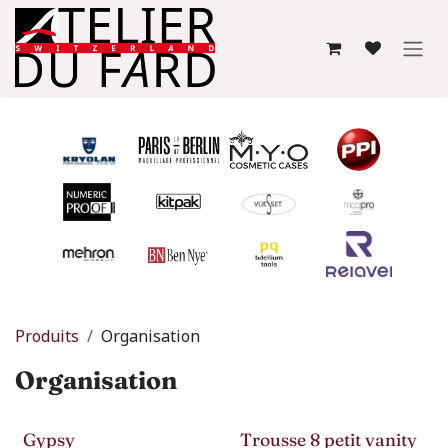
Se rendre au contenu
Produits
Organisation
Organisation
Gypsy
Trousse 8 petit vanity
-50%