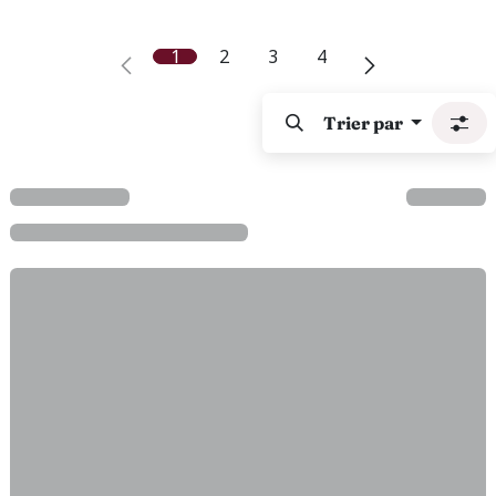
1
2
3
4
Trier par