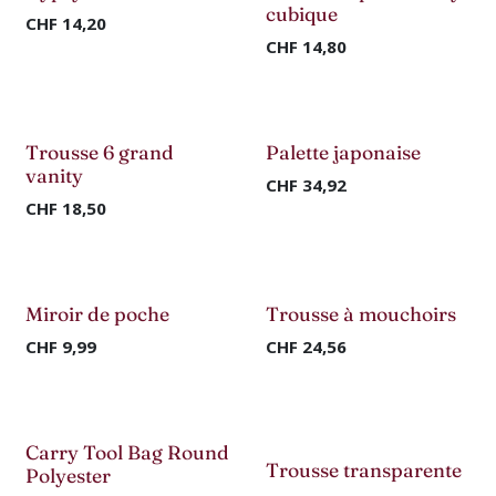
Nouveau !
cubique
CHF
14,20
CHF
14,80
Nouveau !
Trousse 6 grand
Palette japonaise
-50%
vanity
CHF
34,92
CHF
18,50
Nouveau !
Nouveau !
Miroir de poche
Trousse à mouchoirs
CHF
9,99
CHF
24,56
Nouveau !
Carry Tool Bag Round
-50%
Trousse transparente
Polyester