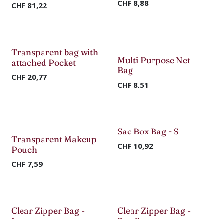
CHF
8,88
CHF
81,22
Nouveau !
Nouveau !
Transparent bag with
Multi Purpose Net
attached Pocket
Bag
CHF
20,77
CHF
8,51
Nouveau !
Nouveau !
Sac Box Bag - S
Transparent Makeup
CHF
10,92
Pouch
CHF
7,59
Nouveau !
Nouveau !
Clear Zipper Bag -
Clear Zipper Bag -