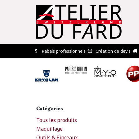
Se rendre au contenu
🏠
Professionnels
Déstockage
Conta
Rabais professionnels
Création de devis
Catégories
Tous les produits
Maquillage
Outils & Pinceaux