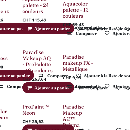
Nouveau !
Nouveau !
Aquacolor
palette - 24
palette - 12
renz
couleurs
couleurs
26
CHF
115,49
CHF
59,48
Comparer
Ajouter à la liste de souhaits
outer au panier
Ajouter au panier
Comparer
Ajouter à la liste de s
Comparer
Ajo
Comparer
Ajouter à
Paradise
Paradise
ess
Makeup AQ
makeup FX -
- ProPalette
90
Métallique
- 12 couleurs
outer au panier
Comparer
Ajouter à la liste de s
CHF
9,99
CHF
263,64
Comparer
Ajouter à la liste de souhaits
Comparer
Ajouter à
Ajouter au panier
Comparer
Ajo
ProPaint™
Paradise
-50%
lor
Neon
Makeup
ream
AQ™
CHF
25,62
Prisma
9