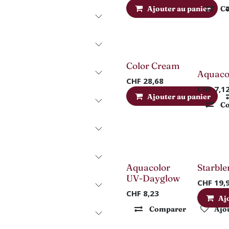
Ajouter au panier
C
Color Cream
-50%
Aquaco
CHF
28,68
CHF
7,1
Ajouter au panier
C
Aquacolor
Starbl
UV-Dayglow
CHF
19,
CHF
8,23
Aj
Comparer
Ajou