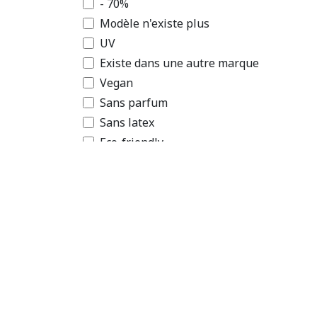
- 70%
Modèle n'existe plus
UV
Accueil
À propo
Existe dans une autre marque
Vegan
Politique de cookies
Sans parfum
Copyright © Atelier du Fard Sàrl
EN
FR
D
Sans latex
Eco-friendly
K-beauty
C-beauty
Sans alcool
Cruelty-free
Sans gluten
Sans huile
Déstockage
Danger