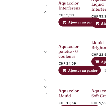
Nouveau !
Aquacolor
Liquid
Interferenz
Interfe
CHF
9,99
CHF
83,
Ajouter au panier
Aj
Nouveau !
Liquid
Aquacolor
Brightn
palette - 6
CHF
33,
couleurs
Aj
CHF
34,09
Ajouter au panier
Aquacolor
Aquaco
Liquid
Soft C
CHF
10,64
CHF
9,9