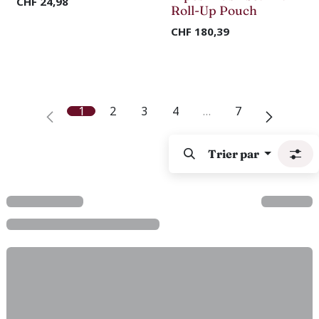
CHF
24,98
Roll-Up Pouch
CHF
180,39
1
2
3
4
…
7
Trier par