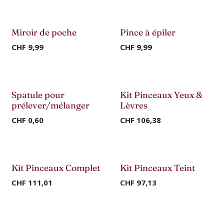
Nouveau !
Nouveau !
Miroir de poche
Pince à épiler
CHF
9,99
CHF
9,99
Nouveau !
Nouveau !
Spatule pour
Kit Pinceaux Yeux &
prélever/mélanger
Lèvres
CHF
0,60
CHF
106,38
Nouveau !
Nouveau !
Kit Pinceaux Complet
Kit Pinceaux Teint
CHF
111,01
CHF
97,13