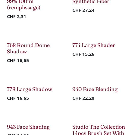
99% 100ml
Synthetic Fiber
(remplissage)
CHF
27,24
CHF
2,31
768 Round Dome
774 Large Shader
Shadow
CHF
15,26
CHF
16,65
778 Large Shadow
940 Face Blending
CHF
16,65
CHF
22,20
943 Face Shading
Studio The Collection
14pcs Brush Set With