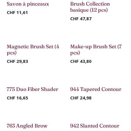
Nouveau !
Savon à pinceaux
Brush Collection
basique (12 pcs)
CHF
11,61
CHF
47,87
Magnetic Brush Set (4
Make-up Brush Set (7
pcs)
pcs)
CHF
29,83
CHF
43,80
775 Duo Fiber Shader
944 Tapered Contour
CHF
16,65
CHF
24,98
763 Angled Brow
942 Slanted Contour