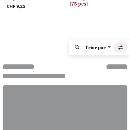
Nouveau !
[75 pcs]
CHF
9,25
Trier par