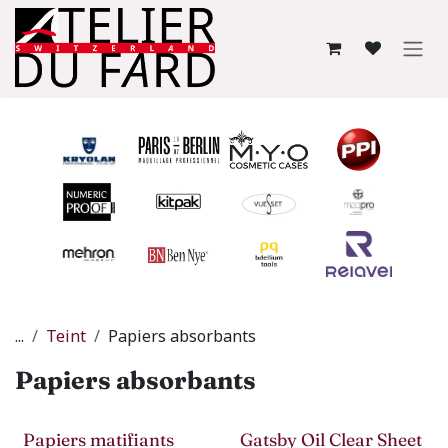
Se rendre au contenu
...
Teint
Papiers absorbants
Papiers absorbants
Papiers matifiants
Gatsby Oil Clear Sheet