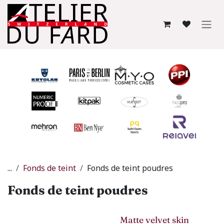
Se rendre au contenu
...
Fonds de teint
Fonds de teint poudres
Fonds de teint poudres
Matte velvet skin
-50%