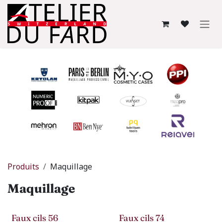
Se rendre au contenu
Produits
Maquillage
Maquillage
Faux cils 56
Faux cils 74
-50%
-50%