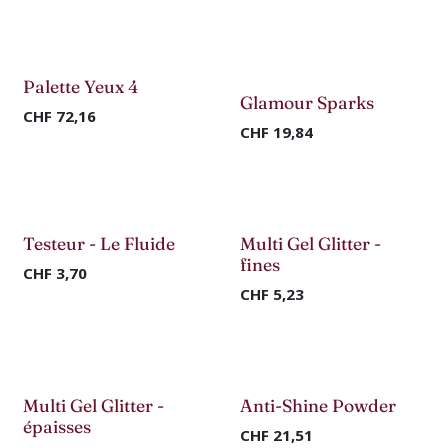
Nouveau !
Nouveau !
Palette Yeux 4
Glamour Sparks
CHF
72,16
CHF
19,84
Nouveau !
Nouveau !
Testeur - Le Fluide
Multi Gel Glitter -
fines
CHF
3,70
CHF
5,23
Nouveau !
Nouveau !
Multi Gel Glitter -
Anti-Shine Powder
épaisses
CHF
21,51