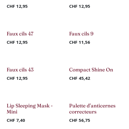
CHF
12,95
CHF
12,95
Faux cils 47
Faux cils 9
-50%
-50%
CHF
12,95
CHF
11,56
Nouveau !
Faux cils 43
Compact Shine On
-70%
CHF
12,95
CHF
45,42
Nouveau !
Nouveau !
Lip Sleeping Mask -
Palette d'anticernes
Mini
correcteurs
CHF
7,40
CHF
56,75