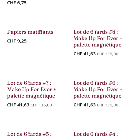
CHF
6,75
Nouveau !
Déstockage
Papiers matifiants
Lot de 6 fards #8 :
Make Up For Ever +
CHF
9,25
palette magnétique
CHF
41,63
CHF
135,00
Déstockage
Déstockage
Lot de 6 fards #7 :
Lot de 6 fards #6 :
Make Up For Ever +
Make Up For Ever +
palette magnétique
palette magnétique
CHF
41,63
CHF
41,63
CHF
135,00
CHF
135,00
Lot de 6 fards #5 :
Lot de 6 fards #4 :