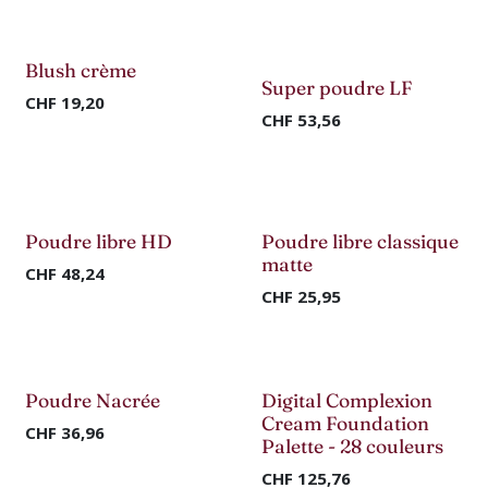
Nouveau !
Nouveau !
Blush crème
Super poudre LF
CHF
19,20
CHF
53,56
Nouveau !
Nouveau !
Poudre libre HD
Poudre libre classique
matte
CHF
48,24
CHF
25,95
Nouveau !
Nouveau !
Poudre Nacrée
Digital Complexion
Cream Foundation
CHF
36,96
Palette - 28 couleurs
CHF
125,76