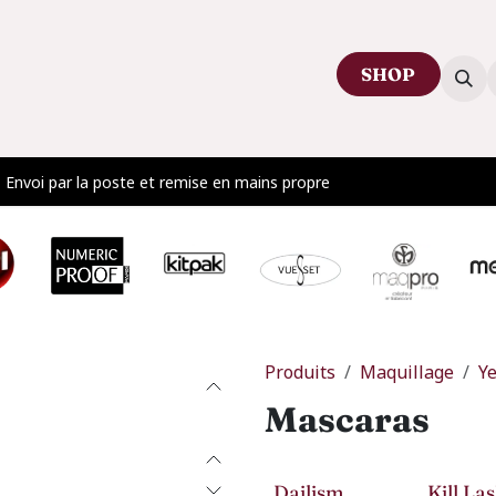
SHOP
ctez-nous
Venir au showroom
Blog
Envoi par la poste et remise en mains propre
Produits
Maquillage
Y
Mascaras
Dailism
Kill La