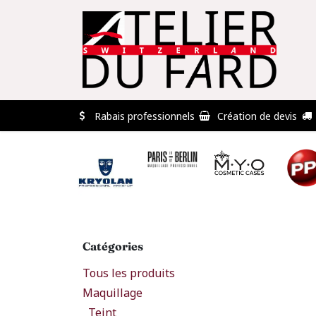
Se rendre au contenu
🏠
Professionnels
Déstockage
Conta
Rabais professionnels
Création de devis
Catégories
Tous les produits
Maquillage
Teint