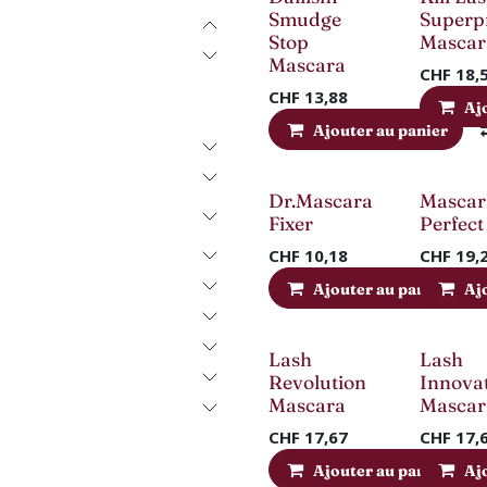
Smudge
Superp
Stop
Mascar
Mascara
CHF
18,
CHF
13,88
Aj
Ajouter au panier
Nouveau !
Dr.Mascara
Mascar
Fixer
Perfect
CHF
10,18
CHF
19,
Ajouter au panier
Aj
Lash
Lash
Revolution
Innova
Mascara
Mascar
CHF
17,67
CHF
17,
Ajouter au panier
Aj