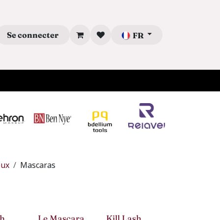
Se connecter
FR
eux
Mascaras
sh
Le Mascara
Kill Lash