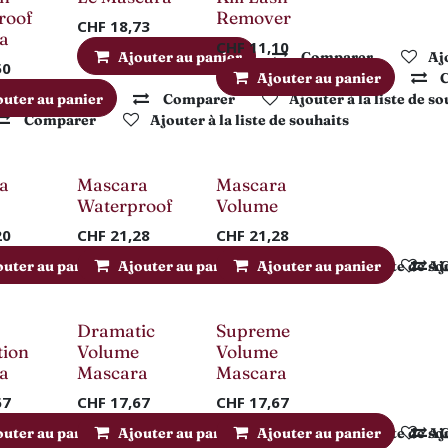
Nouveau !
roof
Remover
CHF
18,73
a
CHF
11,10
Ajouter au panier
Comparer
Ajo
50
Ajouter au panier
outer au panier
Comparer
Ajouter à la liste de s
Comparer
Ajouter à la liste de souhaits
a
Mascara
Mascara
Waterproof
Volume
20
CHF
21,28
CHF
21,28
outer au panier
Comparer
Ajouter au panier
Ajouter à la liste de souhaits
Comparer
Ajouter au panier
Ajouter à la liste de s
Comparer
Ajo
Dramatic
Supreme
tion
Volume
Volume
a
Mascara
Mascara
67
CHF
17,67
CHF
17,67
outer au panier
Comparer
Ajouter au panier
Ajouter à la liste de souhaits
Comparer
Ajouter au panier
Ajouter à la liste de s
Comparer
Ajo