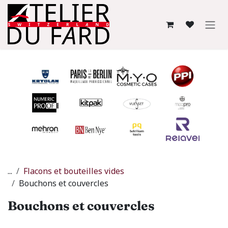
Se rendre au contenu
...
Flacons et bouteilles vides
Bouchons et couvercles
Bouchons et couvercles