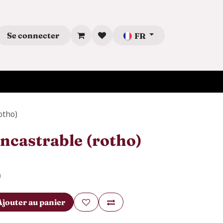
Se connecter
FR
otho)
ncastrable (rotho)
)
Ajouter au panier