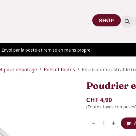
SHOP
ctez-nous
Venir au showroom
Blog
Envoi par la poste et remise en mains propre
l pour dépotage
Pots et boites
Poudrier encastrable (r
Poudrier e
CHF
4,90
(Toutes taxes comprises