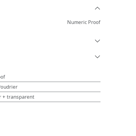
Numeric Proof
of
Poudrier
r + transparent