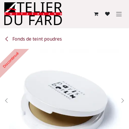
Se rendre au contenu
Fonds de teint poudres
Discontinué
Discontinué