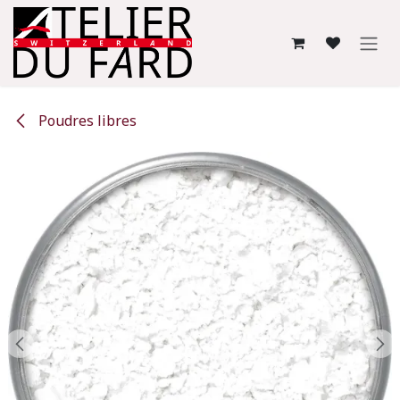
Se rendre au contenu
Poudres libres