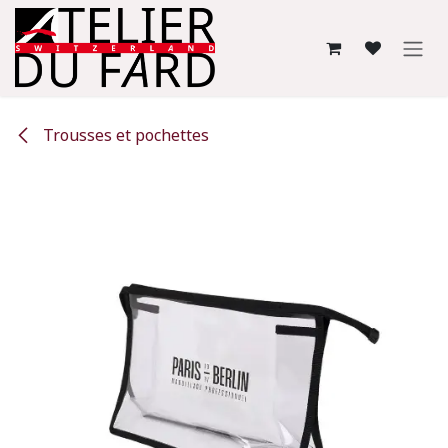
Se rendre au contenu
Trousses et pochettes