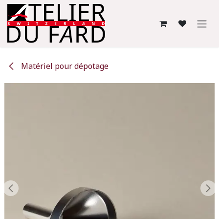
Se rendre au contenu
Matériel pour dépotage