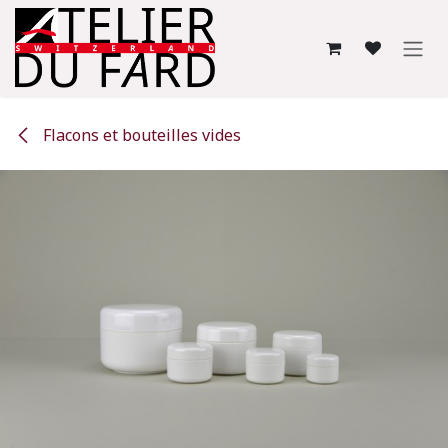
Se rendre au contenu
Flacons et bouteilles vides