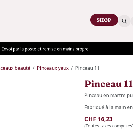
SHOP
ctez-nous
Venir au showroom
Blog
Envoi par la poste et remise en mains propre
nceaux beauté
Pinceaux yeux
Pinceau 11
Pinceau 11
Pinceau en martre pur
Fabriqué à la main en
CHF
16,23
(Toutes taxes comprises