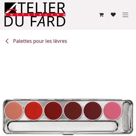
Se rendre au contenu
Palettes pour les lèvres