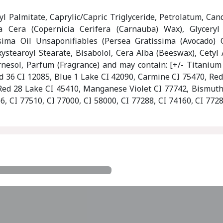
 Palmitate, Caprylic/Capric Triglyceride, Petrolatum, Cand
ra Cera (Copernicia Cerifera (Carnauba) Wax), Glyceryl 
sima Oil Unsaponifiables (Persea Gratissima (Avocado) Oi
xystearoyl Stearate, Bisabolol, Cera Alba (Beeswax), Cetyl 
rnesol, Parfum (Fragrance) and may contain: [+/- Titanium
ed 36 CI 12085, Blue 1 Lake CI 42090, Carmine CI 75470, Red
Red 28 Lake CI 45410, Manganese Violet CI 77742, Bismuth
6, CI 77510, CI 77000, CI 58000, CI 77288, CI 74160, CI 772