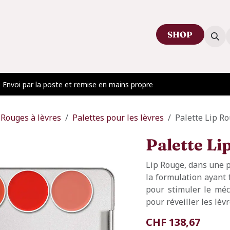
SHOP
ctez-nous
Venir au showroom
Blog
Envoi par la poste et remise en mains propre
Rouges à lèvres
Palettes pour les lèvres
Palette Lip R
Palette Li
Lip Rouge, dans une p
la formulation ayant 
pour stimuler le méc
pour réveiller les lèv
CHF
138,67