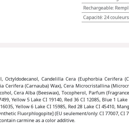
Rechargeable
:
Rempl
Capacité
:
24 couleurs
 Octyldodecanol, Candelilla Cera (Euphorbia Cerifera (Can
ia Cerifera (Carnauba) Wax), Cera Microcristallina (Microcry
lcohol, Cera Alba (Beeswax), Tocopherol, Parfum (Fragrance
77499, Yellow 5 Lake CI 19140, Red 36 CI 12085, Blue 1 Lake
 16035, Yellow 6 Lake CI 15985, Red 28 Lake CI 45410, Man
Synthetic Fluorphlogopite] (EU seulement/only: CI 77007, CI 7
contain carmine as a color additive.