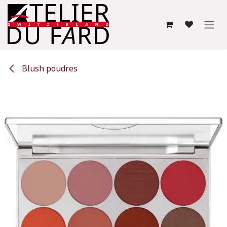
Se rendre au contenu
Blush poudres