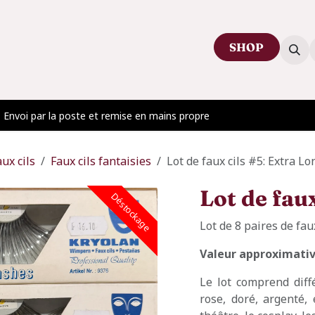
SHOP
ctez-nous
Venir au showroom
Blog
Envoi par la poste et remise en mains propre
aux cils
Faux cils fantaisies
Lot de faux cils #5: Extra Lo
Lot de fau
Déstockage
Lot de 8 paires de fau
Valeur approximative
Le lot comprend différ
rose, doré, argenté, 