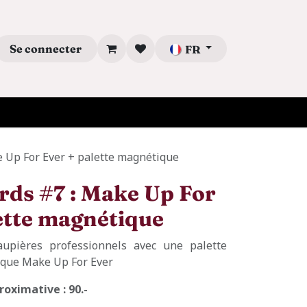
Se connecter
FR
ke Up For Ever + palette magnétique
ards #7 : Make Up For
ette magnétique
upières professionnels avec une palette
rque Make Up For Ever
oximative : 90.-