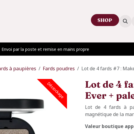
SHOP
ctez-nous
Venir au showroom
Blog
Envoi par la poste et remise en mains propre
ards à paupières
Fards poudres
Lot de 4 fards #7 : Ma
Lot de 4 f
Déstockage
Ever + pal
Lot de 4 fards à pa
magnétique de la ma
Valeur boutique appr