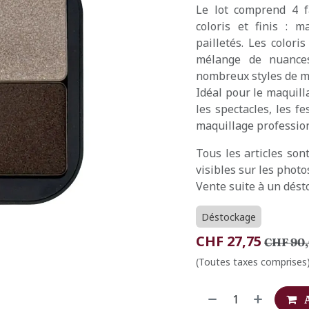
Le lot comprend 4 f
coloris et finis : m
pailletés. Les colori
mélange de nuances
nombreux styles de m
Idéal pour le maquilla
les spectacles, les f
maquillage professio
Tous les articles so
visibles sur les photo
Vente suite à un dést
Déstockage
CHF
27,75
CHF
90
(Toutes taxes comprises