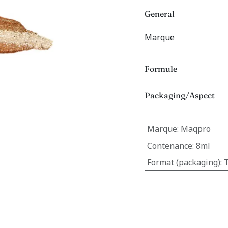
General
Marque
Formule
Packaging/Aspect
Marque
:
Maqpro
Contenance
:
8ml
Format (packaging)
:
T