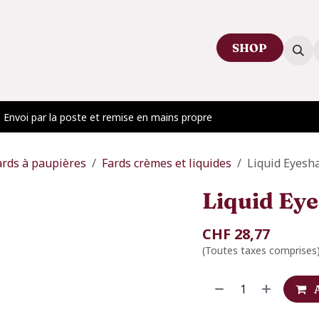
SHOP
ctez-nous
Venir au showroom
Blog
Envoi par la poste et remise en mains propre
ards à paupières
Fards crèmes et liquides
Liquid Eyes
Liquid Ey
CHF
28,77
(Toutes taxes comprises