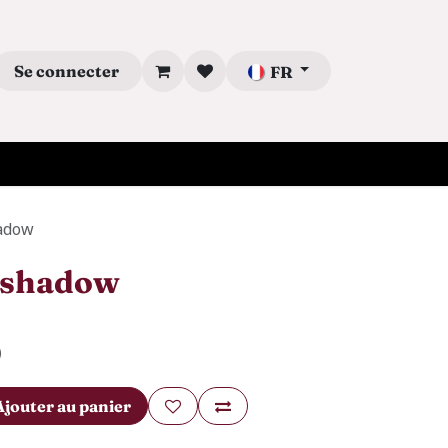
Se connecter
FR
hadow
eshadow
)
Ajouter au panier