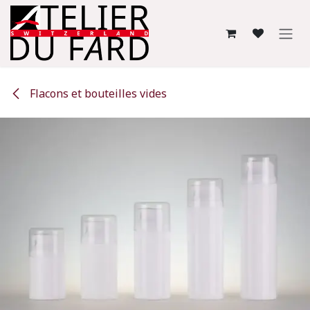
Se rendre au contenu
Flacons et bouteilles vides