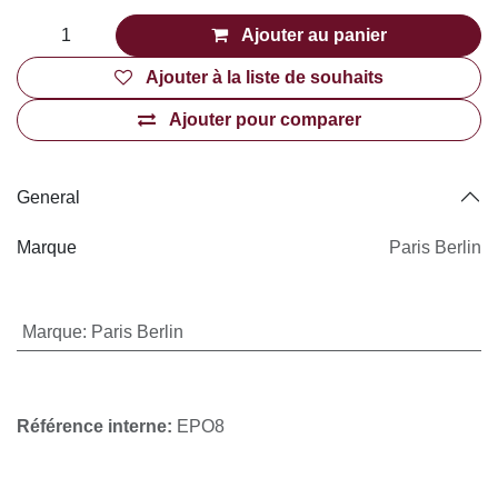
Eponge 8 (10 pcs)
Sachet de 10 petites éponges triangulaires
hydrophilliques très douces. Parfaite pour appliquer le
fond de teint fluide ou compact.
Lavables et réutilisables
CHF
5,00
(Toutes taxes comprises)
Ajouter au panier