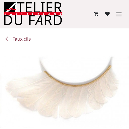
Se rendre au contenu
Faux cils