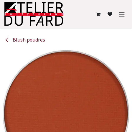
Se rendre au contenu
Blush poudres