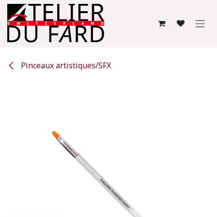
Se rendre au contenu
Pinceaux artistiques/SFX