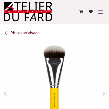
Se rendre au contenu
Pinceaux visage