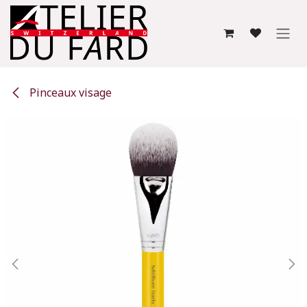
Se rendre au contenu
Pinceaux visage