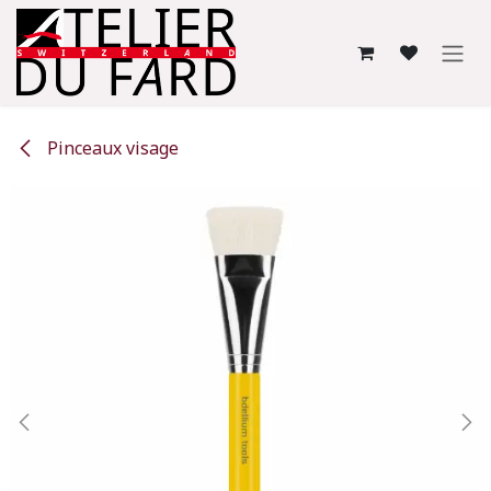
Se rendre au contenu
Pinceaux visage