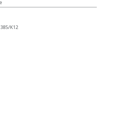
e
9385/K12
Généré par
Odoo
- Le #1
Open Source eCommerce