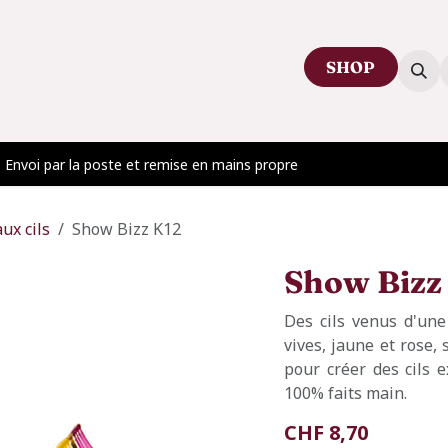
SHOP
ctez-nous
Venir au showroom
Blog
Envoi par la poste et remise en mains propre
aux cils
Show Bizz K12
Show Bizz
Des cils venus d'une 
vives, jaune et rose, 
pour créer des cils e
100% faits main.
CHF
8,70