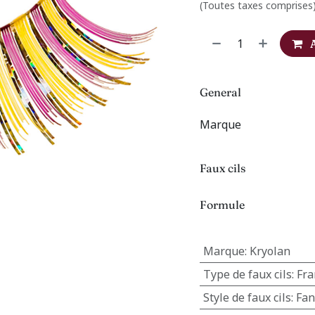
(Toutes taxes comprises
General
Marque
Faux cils
Formule
Marque
:
Kryolan
Type de faux cils
:
Fra
Style de faux cils
:
Fan
s
FAQ
Protection des données
CGV