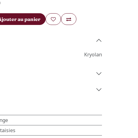
)
Ajouter au panier
Kryolan
nge
taisies
Contact