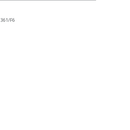
9361/F6
Généré par
Odoo
- Le #1
Open Source eCommerce