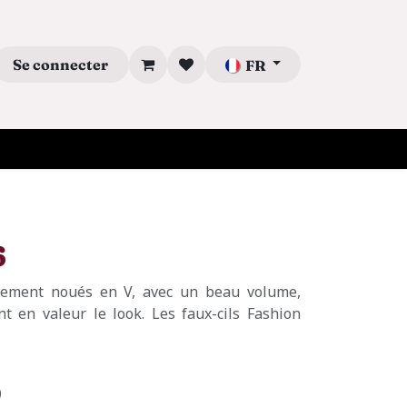
Se connecter
FR
6
catement noués en V, avec un beau volume,
t en valeur le look. Les faux-cils Fashion
)