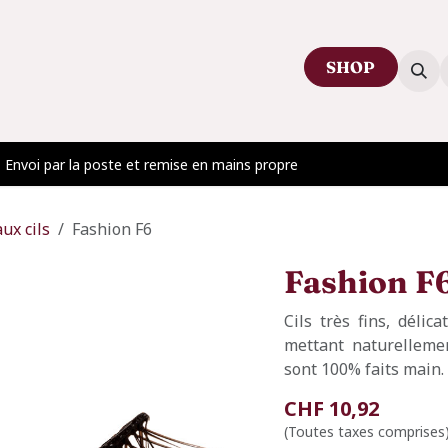
SHOP
ctez-nous
Venir au showroom
Blog
Envoi par la poste et remise en mains propre
aux cils
Fashion F6
Fashion F
Cils très fins, déli
mettant naturellemen
sont 100% faits main.
CHF
10,92
(Toutes taxes comprises