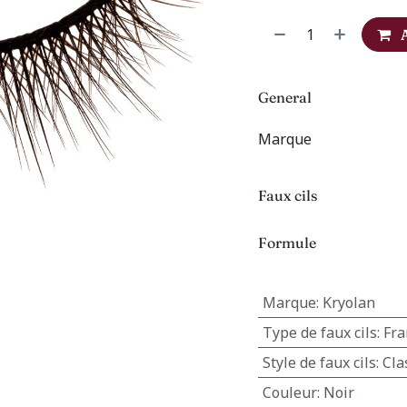
General
Marque
Faux cils
Formule
Marque
:
Kryolan
Type de faux cils
:
Fra
Style de faux cils
:
Cla
Couleur
:
Noir
s
FAQ
Protection des données
CGV