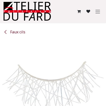
Se rendre au contenu
Faux cils