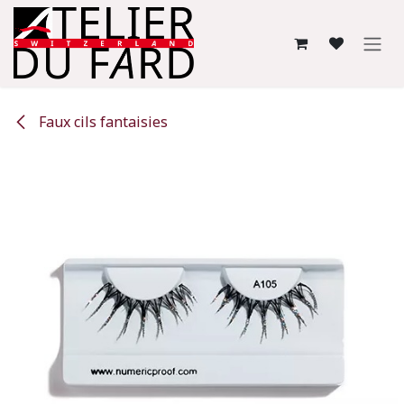
Se rendre au contenu
Faux cils fantaisies