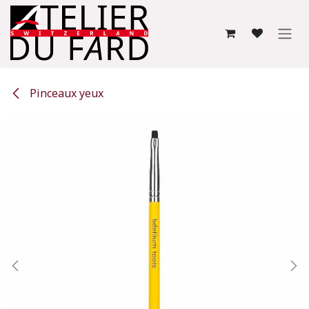
Se rendre au contenu
Pinceaux yeux