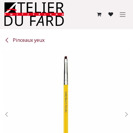
Se rendre au contenu
Pinceaux yeux