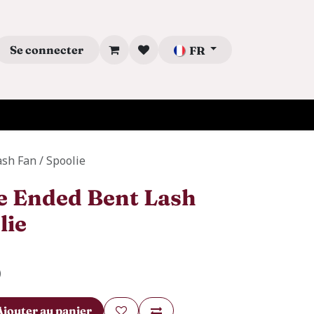
Se connecter
FR
sh Fan / Spoolie
e Ended Bent Lash
lie
)
Ajouter au panier