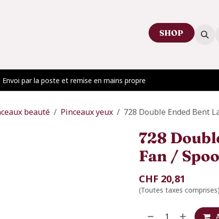
SHOP
ctez-nous
Venir au showroom
Blog
Envoi par la poste et remise en mains propre
nceaux beauté
Pinceaux yeux
728 Double Ended Bent La
728 Doubl
Fan / Spoo
CHF
20,81
(Toutes taxes comprises