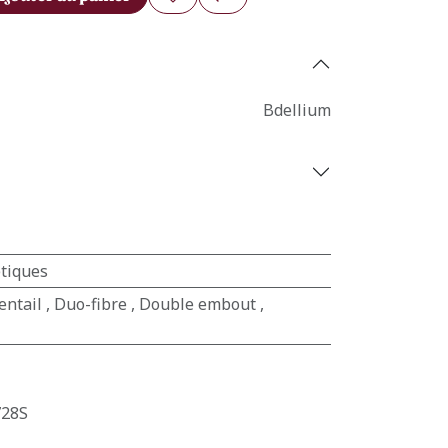
Bdellium
tiques
entail
,
Duo-fibre
,
Double embout
,
728S