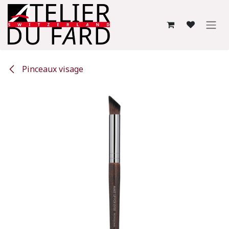
Se rendre au contenu
Pinceaux visage