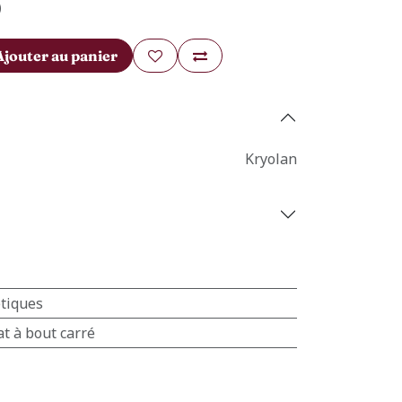
)
Ajouter au panier
Kryolan
tiques
at à bout carré