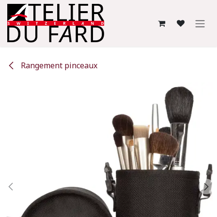
Se rendre au contenu
Rangement pinceaux