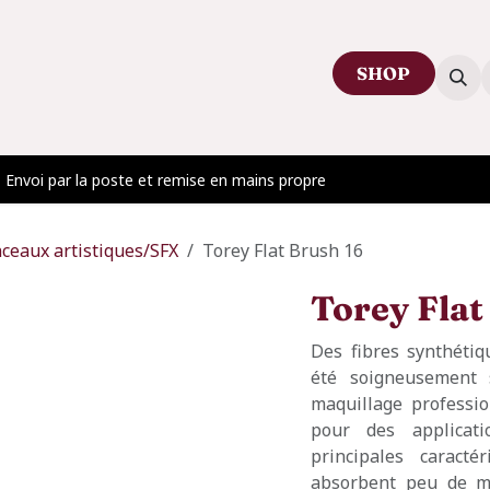
SHOP
ctez-nous
Venir au showroom
Blog
Envoi par la poste et remise en mains propre
nceaux artistiques/SFX
Torey Flat Brush 16
Torey Flat
Des fibres synthétiq
été soigneusement 
maquillage professio
pour des applicat
principales caracté
absorbent peu de ma