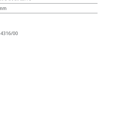
 mm
Généré par
Odoo
- Le #1
Open Source eCommerce
04316/00