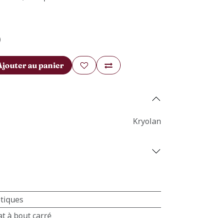
)
Ajouter au panier
Kryolan
tiques
at à bout carré
Contact