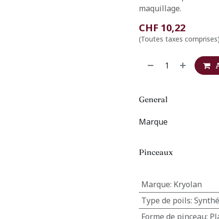
maquillage.
CHF
10,22
(Toutes taxes comprises
General
Marque
Pinceaux
Marque
:
Kryolan
Type de poils
:
Synthé
Forme de pinceau
:
Pl
s
FAQ
Protection des données
CGV