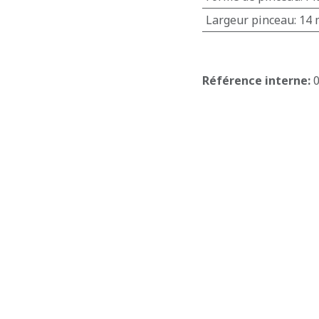
Largeur pinceau
:
14
E
Référence interne: