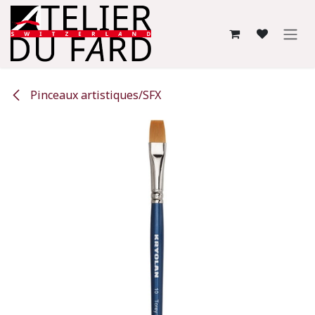
Se rendre au contenu
Pinceaux artistiques/SFX