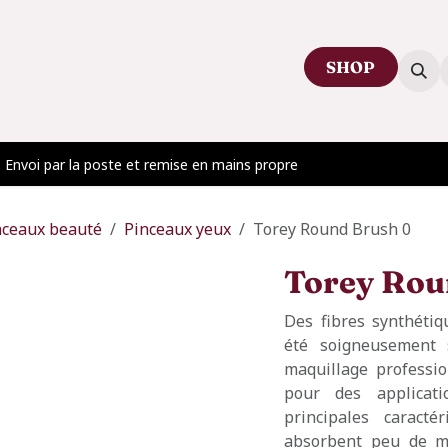
SHOP
ctez-nous
Venir au showroom
Blog
Envoi par la poste et remise en mains propre
nceaux beauté
Pinceaux yeux
Torey Round Brush 0
Torey Rou
Des fibres synthétiq
été soigneusement 
maquillage professio
pour des applicat
principales caracté
absorbent peu de ma