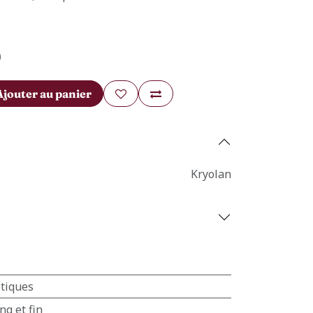
)
Ajouter au panier
Kryolan
tiques
ng et fin