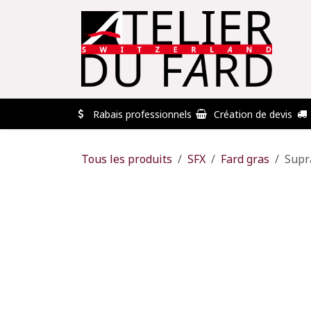
Se rendre au contenu
🏠
Professionnels
Déstockage
Conta
Rabais professionnels
Création de devis
Tous les produits
SFX
Fard gras
Supr