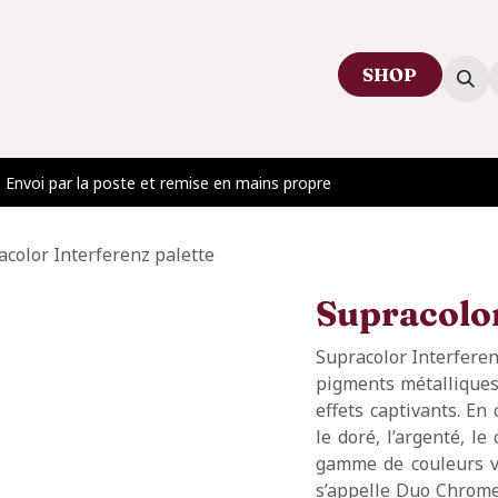
SHOP
ctez-nous
Venir au showroom
Blog
Envoi par la poste et remise en mains propre
acolor Interferenz palette
Supracolor
Supracolor Interferenz
pigments métalliques.
effets captivants. E
le doré, l’argenté, le
gamme de couleurs vi
s’appelle Duo Chrome.