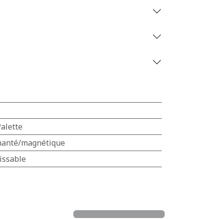
alette
manté/magnétique
issable