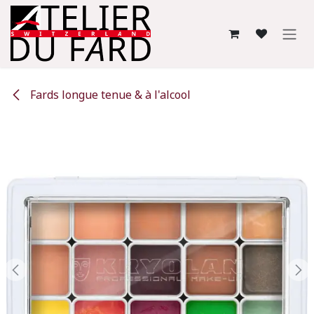
Se rendre au contenu
Fards longue tenue & à l'alcool