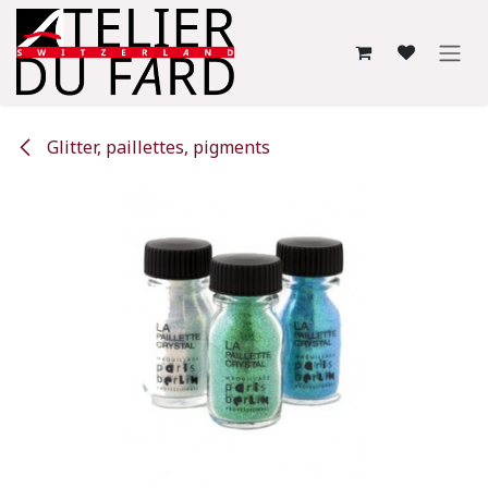
Se rendre au contenu
Glitter, paillettes, pigments