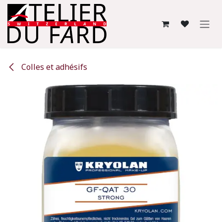
Se rendre au contenu
Colles et adhésifs