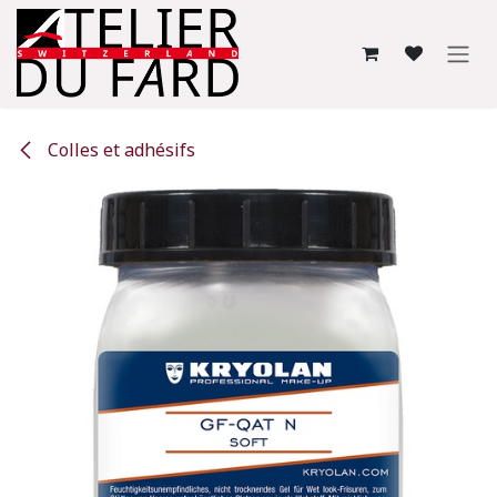
Se rendre au contenu
Colles et adhésifs