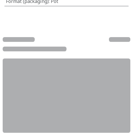
Format (packaging)
:
Pot