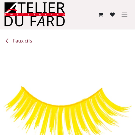
Se rendre au contenu
Faux cils